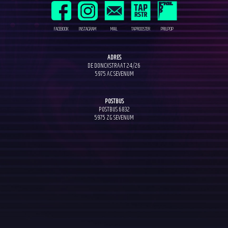
FACEBOOK
INSTAGRAM
MAIL
TAPROOSTER
PRILPOP
ADRES
DE DONCKSTRAAT 24/26
5975 AC SEVENUM
POSTBUS
POSTBUS 6832
5975 ZG SEVENUM